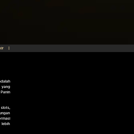
kir
|
adalah
 yang
 Panin
slots,
kungan
ormasi
 lebih