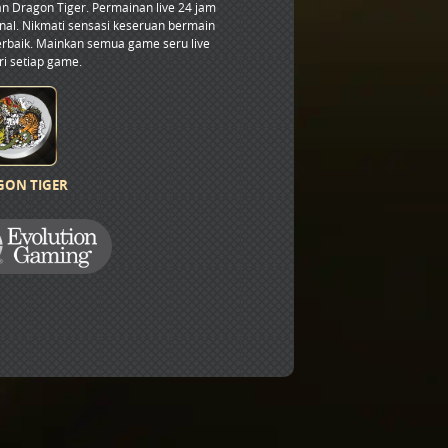
dan Dragon Tiger. Permainan live 24 jam
onal. Nikmati sensasi keseruan bermain
terbaik. Mainkan semua game seru live
i setiap game.
GON TIGER