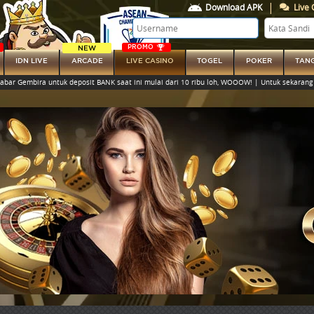
|
Download APK
Live 
PROMO
NEW
IDN LIVE
ARCADE
LIVE CASINO
TOGEL
POKER
TAN
 Gembira untuk deposit BANK saat ini mulai dari 10 ribu loh, WOOOW! | Untuk sekarang su