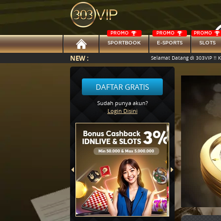
PROMO
PROMO
PROMO
SPORTBOOK
E-SPORTS
SLOTS
NEW :
Selamat Datang di 303VIP !! Kabar
DAFTAR GRATIS
Sudah punya akun?
Login Disini