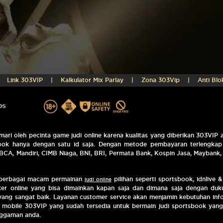
Link 303VIP
|
Kalkulator Mix Parlay
|
Zona 303Vip
|
Anti Blo
ari oleh pecinta game judi online karena kualitas yang diberikan 303VIP 
book hanya dengan satu id saja. Dengan metode pembayaran terlengkap
 BCA, Mandiri, CIMB Niaga, BNI, BRI, Permata Bank, Kospin Jasa, Maybank,
 berbagai macam permainan
pilihan seperti sportsbook, idnlive & 
judi online
oker online yang bisa dimainkan kapan saja dan dimana saja dengan du
yang sangat baik. Layanan customer service akan menjamin kebutuhan inf
i mobile 303VIP yang sudah tersedia untuk bermain judi sportsbook yang
nggaman anda.